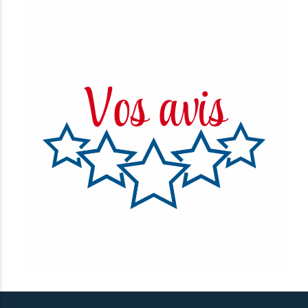
PIERRE S.





 , escalier
Une entreprise d’un grand professionnalisme !
vue . Pas de
De la conception à l’installation, l’équipe de
 un
Simmad Escaliers a fait preuve d’un savoir-faire
oins cher que
remarquable. Le travail est soigné, précis, avec
une vraie attention portée aux détails et à la
qualité des finitions. Le résultat est tout
simplement magnifique. Un grand merci pour
votre écoute, vos conseils avisés et votre
sérieux tout au long du projet. Je recommande
sans hésiter !