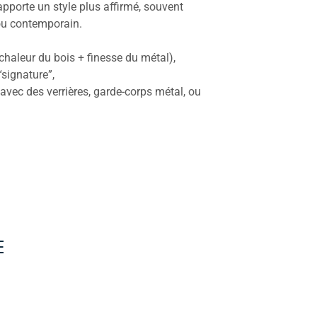
apporte un style plus affirmé, souvent
 ou contemporain.
chaleur du bois + finesse du métal),
“signature”,
vec des verrières, garde-corps métal, ou
E