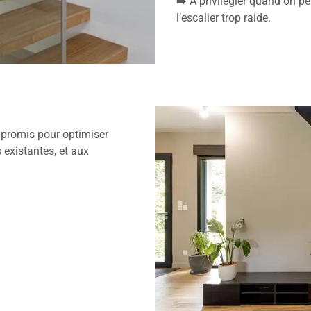
➡️ À privilégier quand on p
l’escalier trop raide.
ompromis pour optimiser
s existantes, et aux