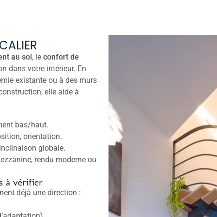
SCALIER
nt au sol
, le
confort de
on dans votre intérieur. En
rémie existante ou à des murs
onstruction, elle aide à
ement bas/haut.
sition, orientation.
inclinaison globale.
mezzanine, rendu moderne ou
s à vérifier
ent déjà une direction :
d’adaptation)