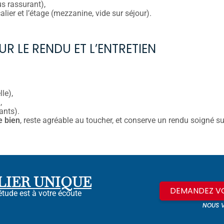
us rassurant),
alier et l’étage (mezzanine, vide sur séjour).
SUR LE RENDU ET L’ENTRETIEN
le),
,
ants).
e bien
, reste agréable au toucher, et conserve un rendu soigné su
LIER UNIQUE
DEMANDEZ VO
étude est à votre écoute
NOUS 