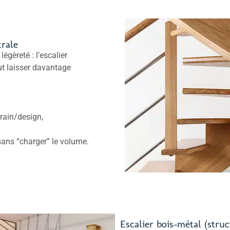
trale
égèreté : l’escalier
ut laisser davantage
rain/design,
 sans “charger” le volume.
Escalier bois-métal (stru