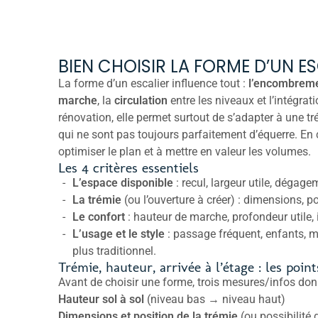
BIEN CHOISIR LA FORME D’UN E
La forme d’un escalier influence tout :
l’encombreme
marche
, la
circulation
entre les niveaux et l’intégrati
rénovation, elle permet surtout de s’adapter à une t
qui ne sont pas toujours parfaitement d’équerre. En c
optimiser le plan et à mettre en valeur les volumes.
Les 4 critères essentiels
L’espace disponible
: recul, largeur utile, dégag
La trémie
(ou l’ouverture à créer) : dimensions, po
Le confort
: hauteur de marche, profondeur utile, 
L’usage et le style
: passage fréquent, enfants, 
plus traditionnel.
Trémie, hauteur, arrivée à l’étage : les point
Avant de choisir une forme, trois mesures/infos donn
Hauteur sol à sol
(niveau bas → niveau haut)
Dimensions et position de la trémie
(ou possibilité 